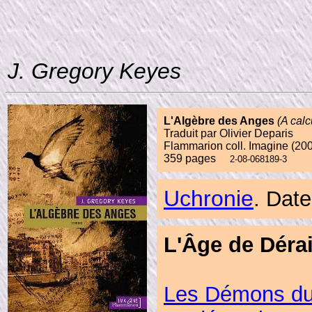
J. Gregory Keyes
L'Algèbre des Anges
(A calc
Traduit par Olivier Deparis
Flammarion coll. Imagine (20
359 pages
2-08-068189-3
Uchronie
. Dat
L'Âge de Déra
Les Démons du 