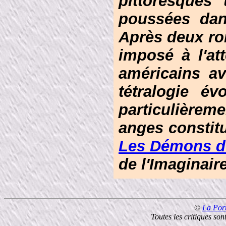
pittoresques
poussées dan
Après deux ro
imposé à l'at
américains av
tétralogie év
particulièrem
anges constit
Les Démons du
de l'Imaginair
©
La Por
Toutes les critiques so