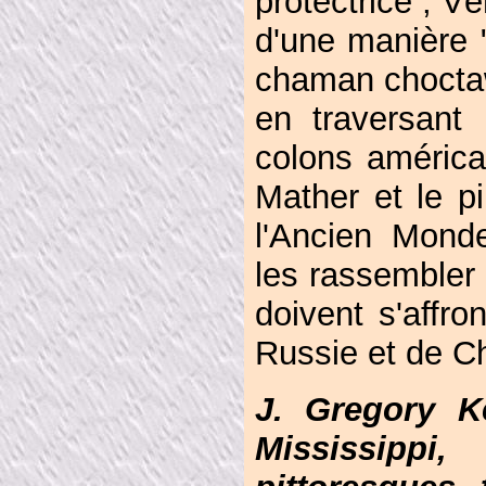
protectrice ; 
d'une manière 
chaman choctaw,
en traversant 
colons américai
Mather et le pi
l'Ancien Mond
les rassembler
doivent s'affro
Russie et de Ch
J. Gregory K
Mississippi